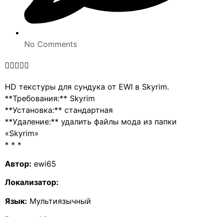
No Comments





HD текстуры для сундука от EWI в Skyrim.
**Требования:** Skyrim
**Установка:** стандартная
**Удаление:** удалить файлы мода из папки
«Skyrim»
* * *
Автор:
ewi65
Локализатор:
Язык:
Мультиязычный