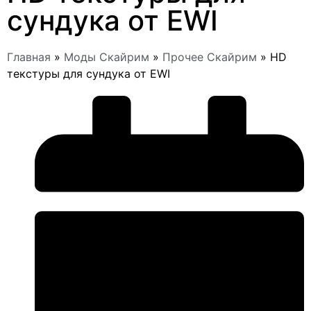
сундука от EWI
Главная
»
Моды Скайрим
»
Прочее Скайрим
»
HD
текстуры для сундука от EWI