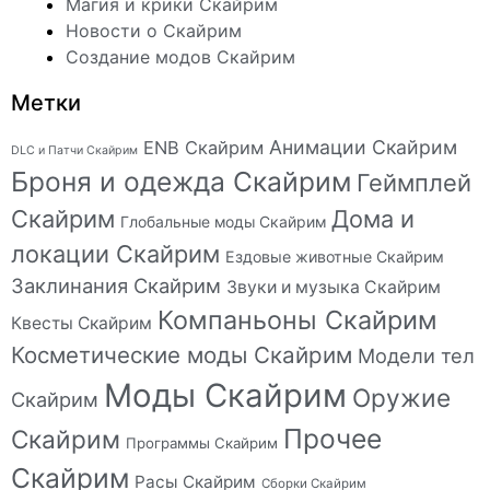
Магия и крики Скайрим
Новости о Скайрим
Создание модов Скайрим
Метки
Анимации Скайрим
ENB Скайрим
DLC и Патчи Скайрим
Броня и одежда Скайрим
Геймплей
Скайрим
Дома и
Глобальные моды Скайрим
локации Скайрим
Ездовые животные Скайрим
Заклинания Скайрим
Звуки и музыка Скайрим
Компаньоны Скайрим
Квесты Скайрим
Косметические моды Скайрим
Модели тел
Моды Скайрим
Оружие
Скайрим
Прочее
Скайрим
Программы Скайрим
Скайрим
Расы Скайрим
Сборки Скайрим