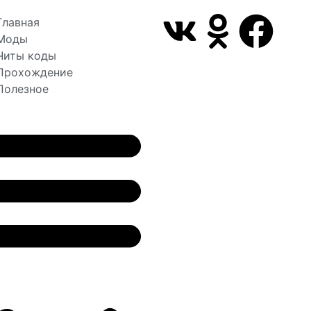
Главная
Моды
Читы коды
Прохождение
Полезное