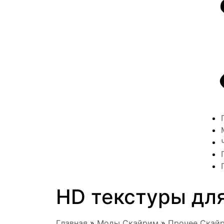
HD текстуры дл
Главная
»
Моды Скайрим
»
Прочее Скай