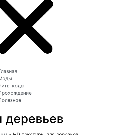
Главная
Моды
Читы коды
Прохождение
Полезное
я деревьев
рим
»
HD текстуры для деревьев