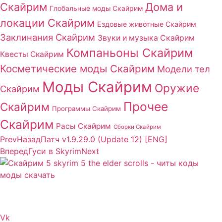
Скайрим
Дома и
Глобальные моды Скайрим
локации Скайрим
Ездовые животные Скайрим
Заклинания Скайрим
Звуки и музыка Скайрим
Компаньоны Скайрим
Квесты Скайрим
Косметические моды Скайрим
Модели тел
Моды Скайрим
Оружие
Скайрим
Прочее
Скайрим
Программы Скайрим
Скайрим
Расы Скайрим
Сборки Скайрим
Prev
Назад
Патч v1.9.29.0 (Update 12) [ENG]
Вперед
Гуси в Skyrim
Next
Сайт посвящен игре Скайрим 5 Skyrim 5 The Elder
Scrolls и на нем вы всегда сможете читы коды моды
Vk