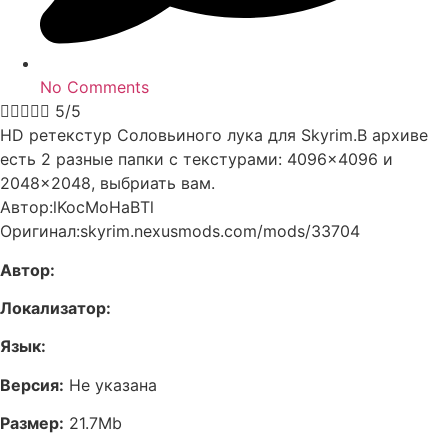
No Comments





5/5
HD ретекстур Соловьиного лука для Skyrim.В архиве
есть 2 разные папки с текстурами: 4096×4096 и
2048×2048, выбриать вам.
Автор:lKocMoHaBTl
Оригинал:skyrim.nexusmods.com/mods/33704
Автор:
Локализатор:
Язык:
Версия:
Не указана
Размер:
21.7Mb