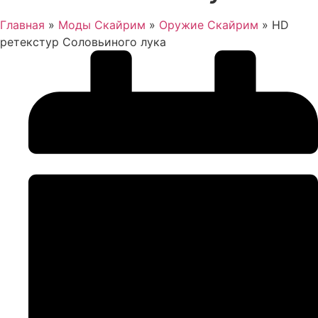
Главная
»
Моды Скайрим
»
Оружие Скайрим
»
HD
ретекстур Соловьиного лука