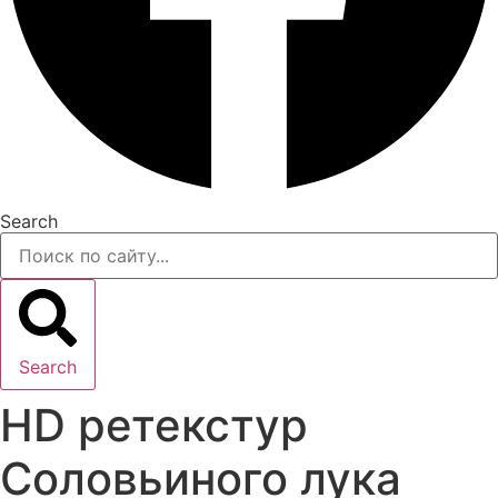
Search
Search
HD ретекстур
Соловьиного лука