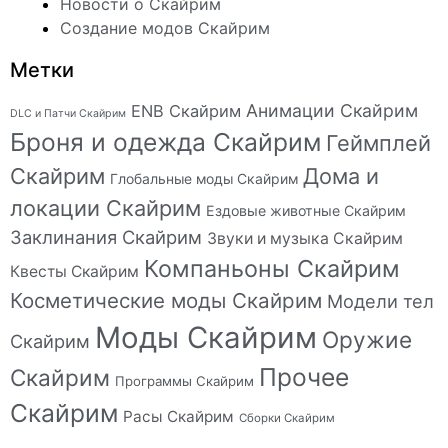
Новости о Скайрим
Создание модов Скайрим
Метки
Анимации Скайрим
ENB Скайрим
DLC и Патчи Скайрим
Броня и одежда Скайрим
Геймплей
Скайрим
Дома и
Глобальные моды Скайрим
локации Скайрим
Ездовые животные Скайрим
Заклинания Скайрим
Звуки и музыка Скайрим
Компаньоны Скайрим
Квесты Скайрим
Косметические моды Скайрим
Модели тел
Моды Скайрим
Оружие
Скайрим
Прочее
Скайрим
Программы Скайрим
Скайрим
Расы Скайрим
Сборки Скайрим