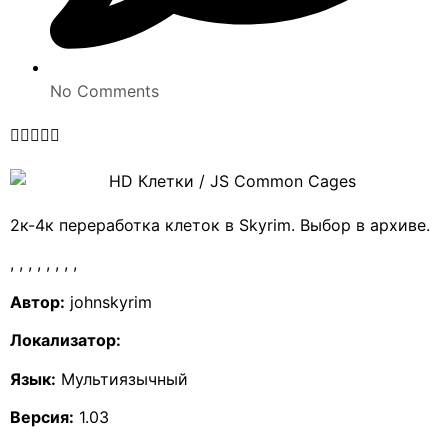
No Comments





2к-4к переработка клеток в Skyrim. Выбор в архиве.
,
,
,
,
,
,
,
,
Автор:
johnskyrim
Локализатор:
Язык:
Мультиязычный
Версия:
1.03