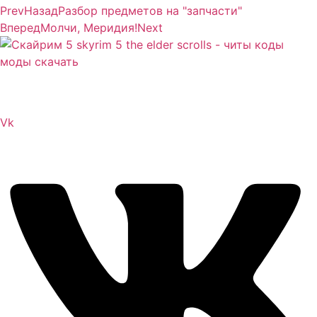
Prev
Назад
Разбор предметов на "запчасти"
Вперед
Молчи, Меридия!
Next
Сайт посвящен игре Скайрим 5 Skyrim 5 The Elder
Scrolls и на нем вы всегда сможете читы коды моды
Vk