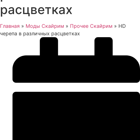
расцветках
Главная
»
Моды Скайрим
»
Прочее Скайрим
»
HD
черепа в различных расцветках