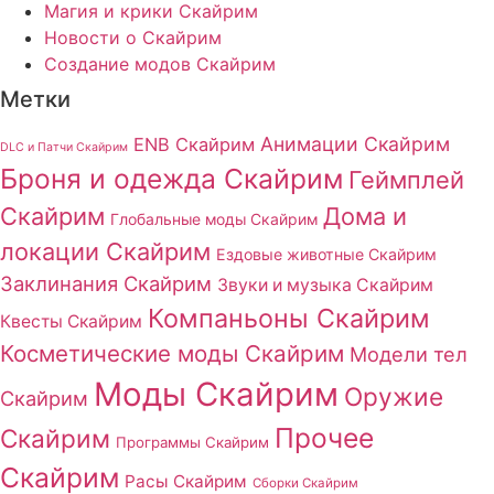
Магия и крики Скайрим
Новости о Скайрим
Создание модов Скайрим
Метки
Анимации Скайрим
ENB Скайрим
DLC и Патчи Скайрим
Броня и одежда Скайрим
Геймплей
Скайрим
Дома и
Глобальные моды Скайрим
локации Скайрим
Ездовые животные Скайрим
Заклинания Скайрим
Звуки и музыка Скайрим
Компаньоны Скайрим
Квесты Скайрим
Косметические моды Скайрим
Модели тел
Моды Скайрим
Оружие
Скайрим
Прочее
Скайрим
Программы Скайрим
Скайрим
Расы Скайрим
Сборки Скайрим