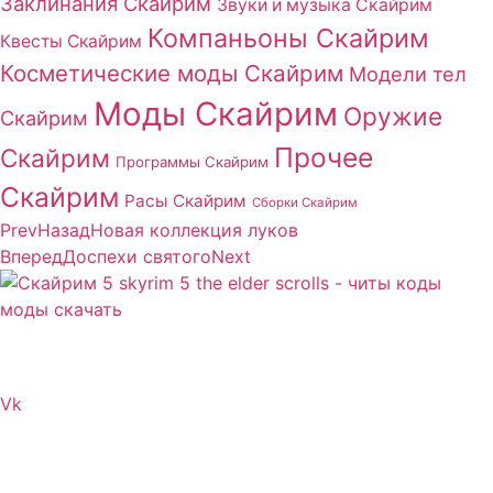
Заклинания Скайрим
Звуки и музыка Скайрим
Компаньоны Скайрим
Квесты Скайрим
Косметические моды Скайрим
Модели тел
Моды Скайрим
Оружие
Скайрим
Прочее
Скайрим
Программы Скайрим
Скайрим
Расы Скайрим
Сборки Скайрим
Prev
Назад
Новая коллекция луков
Вперед
Доспехи святого
Next
Сайт посвящен игре Скайрим 5 Skyrim 5 The Elder
Scrolls и на нем вы всегда сможете читы коды моды
Vk