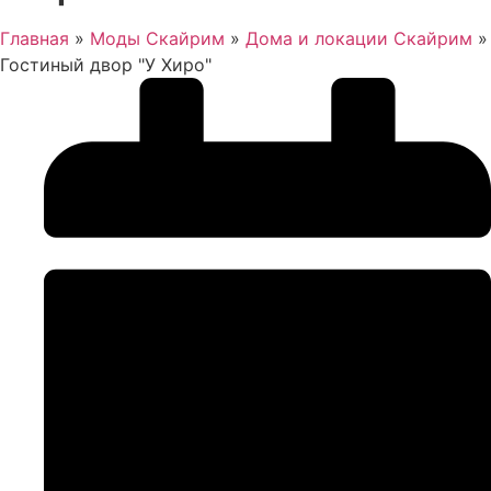
Главная
»
Моды Скайрим
»
Дома и локации Скайрим
»
Гостиный двор "У Хиро"