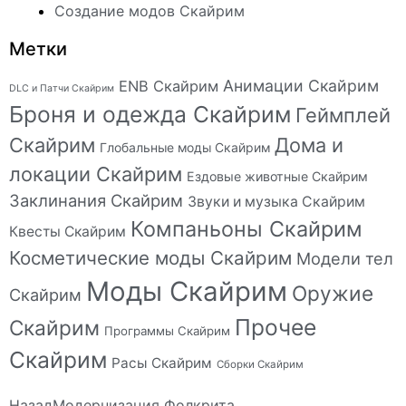
Создание модов Скайрим
Метки
Анимации Скайрим
ENB Скайрим
DLC и Патчи Скайрим
Броня и одежда Скайрим
Геймплей
Скайрим
Дома и
Глобальные моды Скайрим
локации Скайрим
Ездовые животные Скайрим
Заклинания Скайрим
Звуки и музыка Скайрим
Компаньоны Скайрим
Квесты Скайрим
Косметические моды Скайрим
Модели тел
Моды Скайрим
Оружие
Скайрим
Прочее
Скайрим
Программы Скайрим
Скайрим
Расы Скайрим
Сборки Скайрим
Назад
Модернизация Фолкрита