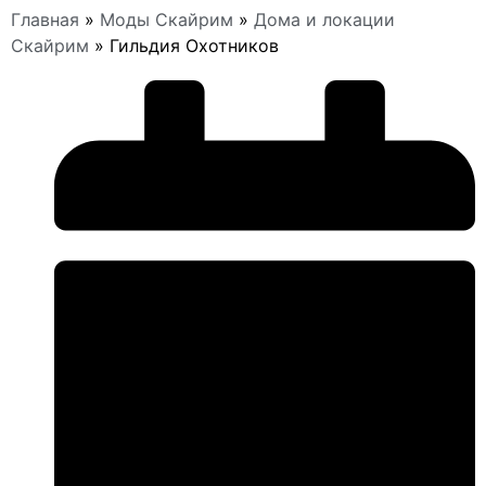
Главная
»
Моды Скайрим
»
Дома и локации
Скайрим
»
Гильдия Охотников