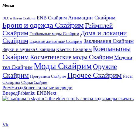
Метки
Анимации Скайрим
ENB Скайрим
DLC и Патчи Скайрим
Броня и одежда Скайрим
Геймплей
Скайрим
Дома и локации
Глобальные моды Скайрим
Скайрим
Заклинания Скайрим
Ездовые животные Скайрим
Компаньоны
Звуки и музыка Скайрим
Квесты Скайрим
Скайрим
Косметические моды Скайрим
Модели
Моды Скайрим
Оружие
тел Скайрим
Прочее Скайрим
Скайрим
Расы
Программы Скайрим
Скайрим
Сборки Скайрим
Prev
Назад
Более сильные медведи
Вперед
Fabianku ENB
Next
Сайт посвящен игре Скайрим 5 Skyrim 5 The Elder Scrolls и на
нем вы всегда сможете читы коды моды
Vk