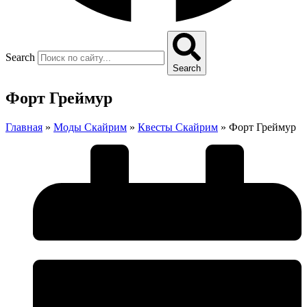
Search
Search
Форт Греймур
Главная
»
Моды Скайрим
»
Квесты Скайрим
»
Форт Греймур