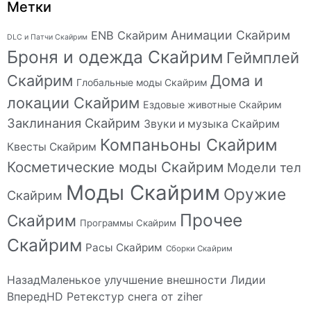
Метки
Анимации Скайрим
ENB Скайрим
DLC и Патчи Скайрим
Броня и одежда Скайрим
Геймплей
Скайрим
Дома и
Глобальные моды Скайрим
локации Скайрим
Ездовые животные Скайрим
Заклинания Скайрим
Звуки и музыка Скайрим
Компаньоны Скайрим
Квесты Скайрим
Косметические моды Скайрим
Модели тел
Моды Скайрим
Оружие
Скайрим
Прочее
Скайрим
Программы Скайрим
Скайрим
Расы Скайрим
Сборки Скайрим
Назад
Маленькое улучшение внешности Лидии
Вперед
HD Ретекстур снега от ziher