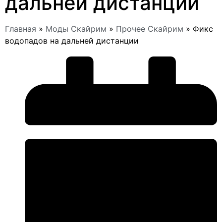
дальней дистанции
Главная
»
Моды Скайрим
»
Прочее Скайрим
»
Фикс
водопадов на дальней дистанции