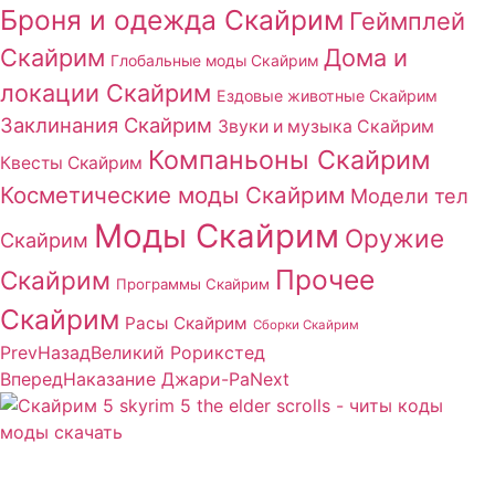
Броня и одежда Скайрим
Геймплей
Скайрим
Дома и
Глобальные моды Скайрим
локации Скайрим
Ездовые животные Скайрим
Заклинания Скайрим
Звуки и музыка Скайрим
Компаньоны Скайрим
Квесты Скайрим
Косметические моды Скайрим
Модели тел
Моды Скайрим
Оружие
Скайрим
Прочее
Скайрим
Программы Скайрим
Скайрим
Расы Скайрим
Сборки Скайрим
Prev
Назад
Великий Рорикстед
Вперед
Наказание Джари-Ра
Next
Сайт посвящен игре Скайрим 5 Skyrim 5 The Elder
Scrolls и на нем вы всегда сможете читы коды моды