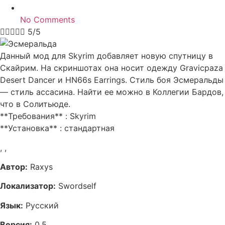
No Comments





5/5
Данный мод для Skyrim добавляет новую спутницу в
Скайрим. На скриншотах она носит одежду Gravicpaza
Desert Dancer и HN66s Earrings. Стиль боя Эсмеральды
— стиль ассасина. Найти ее можно в Коллегии Бардов,
что в Солитьюде.
**Требования** : Skyrim
**Установка** : стандартная
,
,
Автор:
Raxys
Локализатор:
Swordself
Язык:
Русский
Версия:
0.5