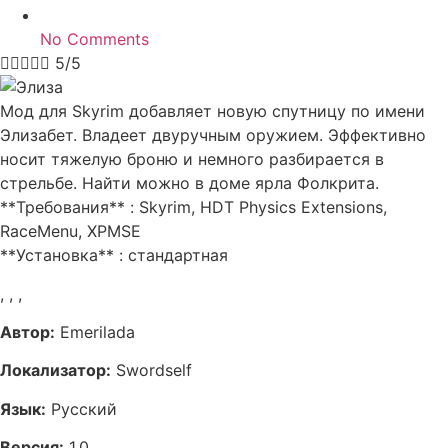
No Comments





5/5
Мод для Skyrim добавляет новую спутницу по имени
Элизабет. Владеет двуручным оружием. Эффективно
носит тяжелую броню и немного разбирается в
стрельбе. Найти можно в доме ярла Фолкрита.
**Требования** : Skyrim, HDT Physics Extensions,
RaceMenu, XPMSE
**Установка** : стандартная
,
,
,
Автор:
Emerilada
Локализатор:
Swordself
Язык:
Русский
Версия:
1.0