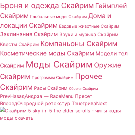
Броня и одежда Скайрим
Геймплей
Скайрим
Дома и
Глобальные моды Скайрим
локации Скайрим
Ездовые животные Скайрим
Заклинания Скайрим
Звуки и музыка Скайрим
Компаньоны Скайрим
Квесты Скайрим
Косметические моды Скайрим
Модели тел
Моды Скайрим
Оружие
Скайрим
Прочее
Скайрим
Программы Скайрим
Скайрим
Расы Скайрим
Сборки Скайрим
Prev
Назад
Андрэа — RaceMenu Пресет
Вперед
Очередной ретекстур Тенегрива
Next
Сайт посвящен игре Скайрим 5 Skyrim 5 The Elder
Scrolls и на нем вы всегда сможете читы коды моды