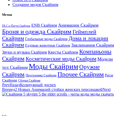
Создание модов Скайрим
Метки
Анимации Скайрим
ENB Скайрим
DLC и Патчи Скайрим
Броня и одежда Скайрим
Геймплей
Скайрим
Дома и локации
Глобальные моды Скайрим
Скайрим
Заклинания Скайрим
Ездовые животные Скайрим
Компаньоны
Звуки и музыка Скайрим
Квесты Скайрим
Скайрим
Косметические моды Скайрим
Модели
Моды Скайрим
Оружие
тел Скайрим
Прочее Скайрим
Скайрим
Расы
Программы Скайрим
Скайрим
Сборки Скайрим
Prev
Назад
Кольчужный доспех
Вперед
2 Новых Анимаций стойки женских персонажей
Next
Сайт посвящен игре Скайрим 5 Skyrim 5 The Elder Scrolls и на
нем вы всегда сможете читы коды моды