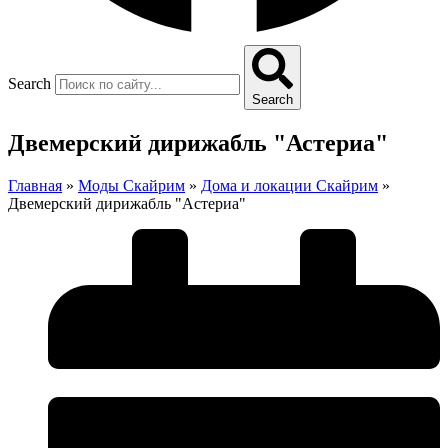
Search
Search
Двемерский дирижабль "Астериа"
Главная
»
Моды Скайрим
»
Дома и локации Скайрим
»
Двемерский дирижабль "Астериа"