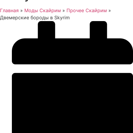
Главная
»
Моды Скайрим
»
Прочее Скайрим
»
Двемерские бороды в Skyrim