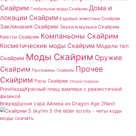
Скайрим
Дома и
Глобальные моды Скайрим
локации Скайрим
Ездовые животные Скайрим
Заклинания Скайрим
Звуки и музыка Скайрим
Компаньоны Скайрим
Квесты Скайрим
Косметические моды Скайрим
Модели тел
Моды Скайрим
Оружие
Скайрим
Прочее
Скайрим
Программы Скайрим
Скайрим
Расы Скайрим
Сборки Скайрим
Prev
Назад
Красный плащ вампира c реалистичной
физикой
Вперед
Броня сэра Айзека из Dragon Age 2
Next
Сайт посвящен игре Скайрим 5 Skyrim 5 The Elder
Scrolls и на нем вы всегда сможете читы коды моды