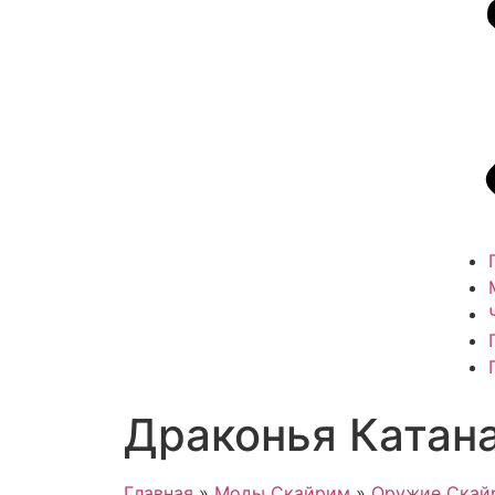
Драконья Катан
Главная
»
Моды Скайрим
»
Оружие Скай