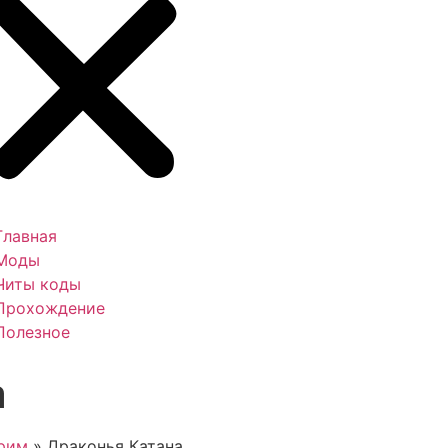
Главная
Моды
Читы коды
Прохождение
Полезное
а
рим
»
Драконья Катана