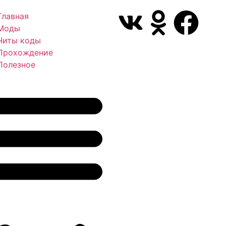
Главная
Моды
Читы коды
Прохождение
Полезное