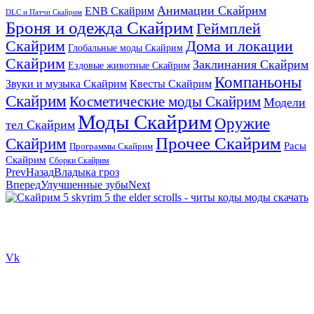
Анимации Скайрим
ENB Скайрим
DLC и Патчи Скайрим
Броня и одежда Скайрим
Геймплей
Скайрим
Дома и локации
Глобальные моды Скайрим
Скайрим
Заклинания Скайрим
Ездовые животные Скайрим
Компаньоны
Звуки и музыка Скайрим
Квесты Скайрим
Скайрим
Косметические моды Скайрим
Модели
Моды Скайрим
Оружие
тел Скайрим
Прочее Скайрим
Скайрим
Расы
Программы Скайрим
Скайрим
Сборки Скайрим
Prev
Назад
Владыка гроз
Вперед
Улучшенные зубы
Next
Сайт посвящен игре Скайрим 5 Skyrim 5 The Elder Scrolls и на
нем вы всегда сможете читы коды моды
Vk