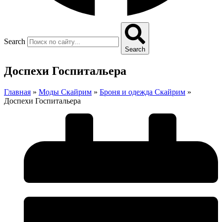
Search
Search
Доспехи Госпитальера
Главная
»
Моды Скайрим
»
Броня и одежда Скайрим
»
Доспехи Госпитальера