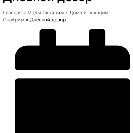
Главная
»
Моды Скайрим
»
Дома и локации
Скайрим
»
Дневной дозор