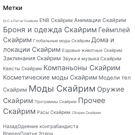
Метки
Анимации Скайрим
ENB Скайрим
DLC и Патчи Скайрим
Броня и одежда Скайрим
Геймплей
Скайрим
Дома и
Глобальные моды Скайрим
локации Скайрим
Ездовые животные Скайрим
Заклинания Скайрим
Звуки и музыка Скайрим
Компаньоны Скайрим
Квесты Скайрим
Косметические моды Скайрим
Модели тел
Моды Скайрим
Оружие
Скайрим
Прочее
Скайрим
Программы Скайрим
Скайрим
Расы Скайрим
Сборки Скайрим
Назад
Одеяние контрабандиста
Вперед
Платье Этерн