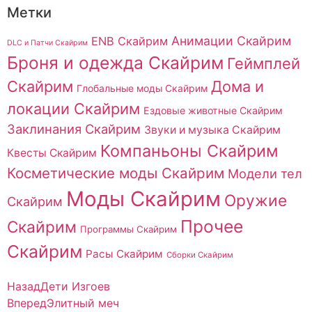
Метки
Анимации Скайрим
ENB Скайрим
DLC и Патчи Скайрим
Броня и одежда Скайрим
Геймплей
Скайрим
Дома и
Глобальные моды Скайрим
локации Скайрим
Ездовые животные Скайрим
Заклинания Скайрим
Звуки и музыка Скайрим
Компаньоны Скайрим
Квесты Скайрим
Косметические моды Скайрим
Модели тел
Моды Скайрим
Оружие
Скайрим
Прочее
Скайрим
Программы Скайрим
Скайрим
Расы Скайрим
Сборки Скайрим
Назад
Дети Изгоев
Вперед
Элитный меч