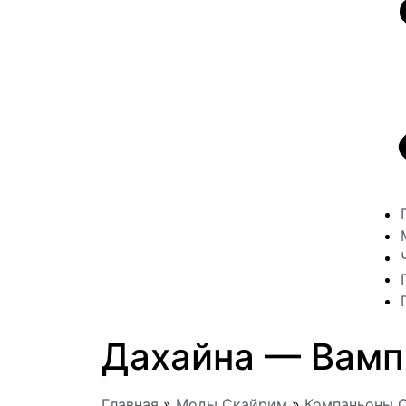
Дахайна — Вамп
Главная
»
Моды Скайрим
»
Компаньоны 