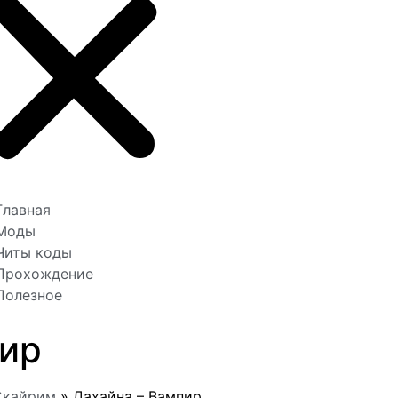
Главная
Моды
Читы коды
Прохождение
Полезное
ир
Скайрим
»
Дахайна – Вампир