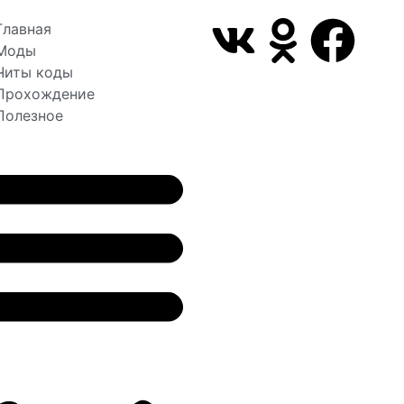
Главная
Моды
Читы коды
Прохождение
Полезное