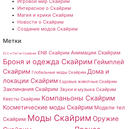
Игровой мир Скайрим
Интересное о Скайрим
Магия и крики Скайрим
Новости о Скайрим
Создание модов Скайрим
Метки
Анимации Скайрим
ENB Скайрим
DLC и Патчи Скайрим
Броня и одежда Скайрим
Геймплей
Скайрим
Дома и
Глобальные моды Скайрим
локации Скайрим
Ездовые животные Скайрим
Заклинания Скайрим
Звуки и музыка Скайрим
Компаньоны Скайрим
Квесты Скайрим
Косметические моды Скайрим
Модели тел
Моды Скайрим
Оружие
Скайрим