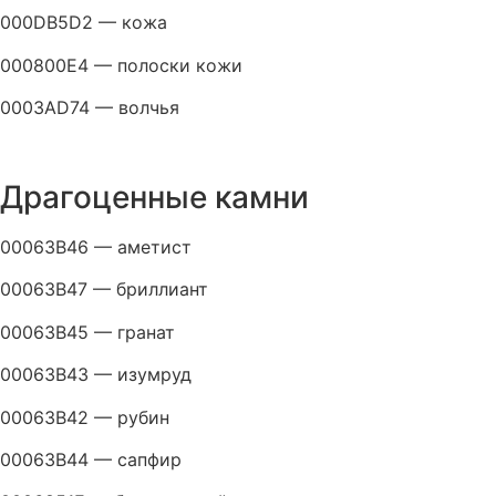
000DB5D2 — кожа
000800E4 — полоски кожи
0003AD74 — волчья
Драгоценные камни
00063B46 — аметист
00063B47 — бриллиант
00063B45 — гранат
00063B43 — изумруд
00063B42 — рубин
00063B44 — сапфир