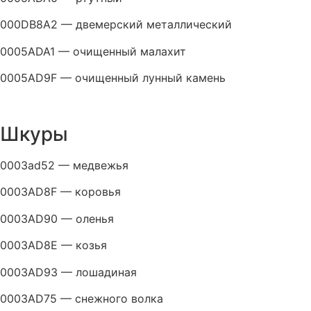
000DB8A2 — двемерский металлический
0005ADA1 — очищенный малахит
0005AD9F — очищенный лунный камень
Шкуры
0003ad52 — медвежья
0003AD8F — коровья
0003AD90 — оленья
0003AD8E — козья
0003AD93 — лошадиная
0003AD75 — снежного волка