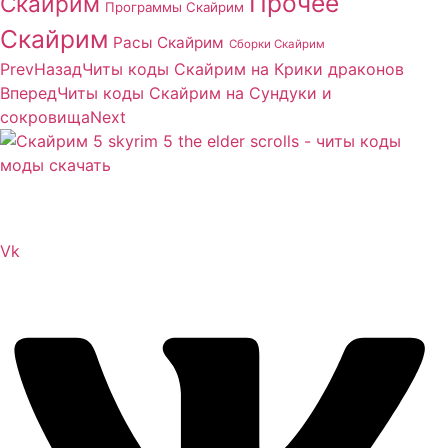
Прочее
Скайрим
Программы Скайрим
Скайрим
Расы Скайрим
Сборки Скайрим
Prev
Назад
Читы коды Скайрим на Крики драконов
Вперед
Читы коды Скайрим на Сундуки и
сокровища
Next
Сайт посвящен игре Скайрим 5 Skyrim 5 The Elder
Scrolls и на нем вы всегда сможете читы коды моды
Vk