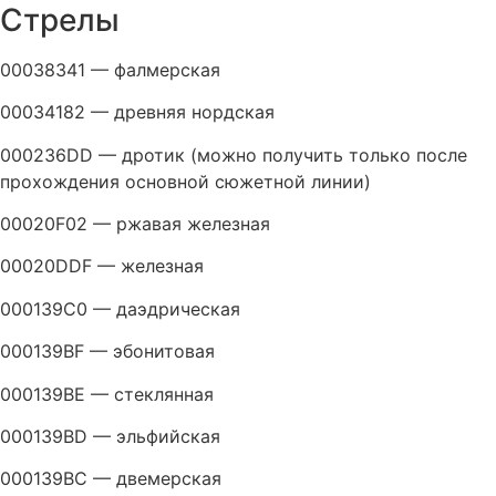
Стрелы
00038341 — фалмерская
00034182 — древняя нордская
000236DD — дротик (можно получить только после
прохождения основной сюжетной линии)
00020F02 — ржавая железная
00020DDF — железная
000139C0 — даэдрическая
000139BF — эбонитовая
000139BE — стеклянная
000139BD — эльфийская
000139BC — двемерская