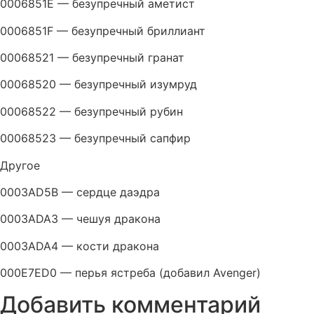
0006851E — безупречный аметист
0006851F — безупречный бриллиант
00068521 — безупречный гранат
00068520 — безупречный изумруд
00068522 — безупречный рубин
00068523 — безупречный сапфир
Другое
0003AD5B — сердце даэдра
0003ADA3 — чешуя дракона
0003ADA4 — кости дракона
000E7ED0 — перья ястреба (добавил Avenger)
Добавить комментарий