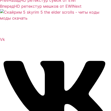
Prev
Назад
HD ретекстур сумок от EWI
Вперед
HD ретекстур мешков от EWI
Next
Сайт посвящен игре Скайрим 5 Skyrim 5 The Elder
Scrolls и на нем вы всегда сможете читы коды моды
Vk