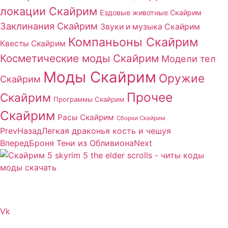
локации Скайрим
Ездовые животные Скайрим
Заклинания Скайрим
Звуки и музыка Скайрим
Компаньоны Скайрим
Квесты Скайрим
Косметические моды Скайрим
Модели тел
Моды Скайрим
Оружие
Скайрим
Прочее
Скайрим
Программы Скайрим
Скайрим
Расы Скайрим
Сборки Скайрим
Prev
Назад
Легкая драконья кость и чешуя
Вперед
Броня Тени из Обливиона
Next
Сайт посвящен игре Скайрим 5 Skyrim 5 The Elder
Scrolls и на нем вы всегда сможете читы коды моды
Vk