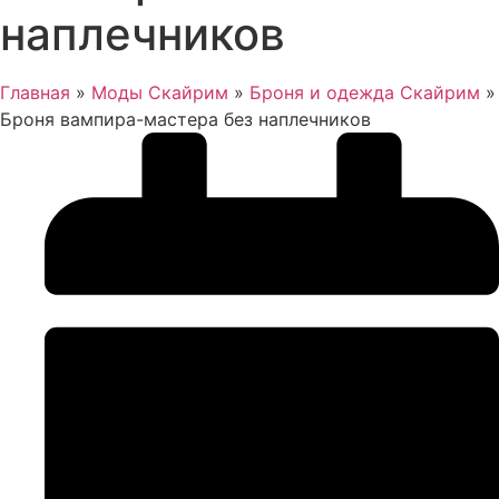
наплечников
Главная
»
Моды Скайрим
»
Броня и одежда Скайрим
»
Броня вампира-мастера без наплечников