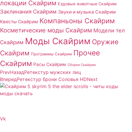
локации Скайрим
Ездовые животные Скайрим
Заклинания Скайрим
Звуки и музыка Скайрим
Компаньоны Скайрим
Квесты Скайрим
Косметические моды Скайрим
Модели тел
Моды Скайрим
Оружие
Скайрим
Прочее
Скайрим
Программы Скайрим
Скайрим
Расы Скайрим
Сборки Скайрим
Prev
Назад
Ретекстур мужских лиц
Вперед
Ретекстур брони Соловья HD
Next
Сайт посвящен игре Скайрим 5 Skyrim 5 The Elder
Scrolls и на нем вы всегда сможете читы коды моды
Vk