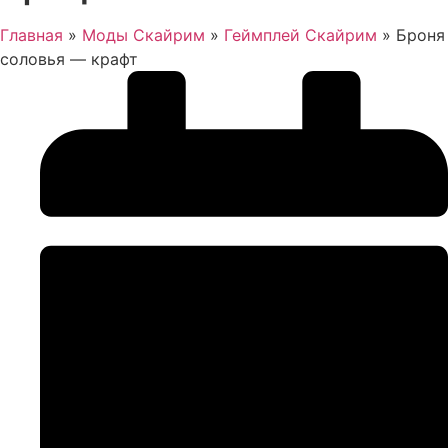
Главная
»
Моды Скайрим
»
Геймплей Скайрим
»
Броня
соловья — крафт