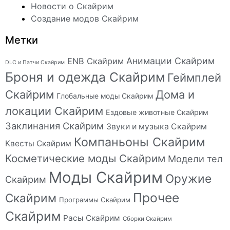
Новости о Скайрим
Создание модов Скайрим
Метки
Анимации Скайрим
ENB Скайрим
DLC и Патчи Скайрим
Броня и одежда Скайрим
Геймплей
Скайрим
Дома и
Глобальные моды Скайрим
локации Скайрим
Ездовые животные Скайрим
Заклинания Скайрим
Звуки и музыка Скайрим
Компаньоны Скайрим
Квесты Скайрим
Косметические моды Скайрим
Модели тел
Моды Скайрим
Оружие
Скайрим
Прочее
Скайрим
Программы Скайрим
Скайрим
Расы Скайрим
Сборки Скайрим