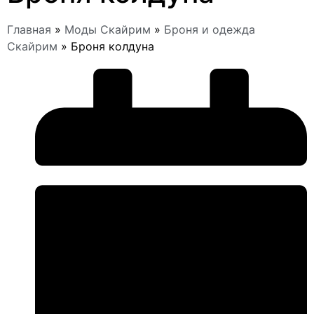
Главная
»
Моды Скайрим
»
Броня и одежда
Скайрим
»
Броня колдуна