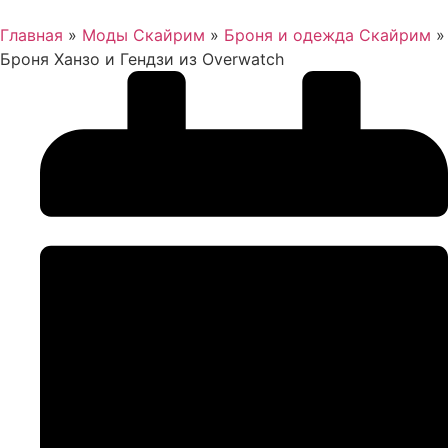
Главная
»
Моды Скайрим
»
Броня и одежда Скайрим
»
Броня Ханзо и Гендзи из Overwatch