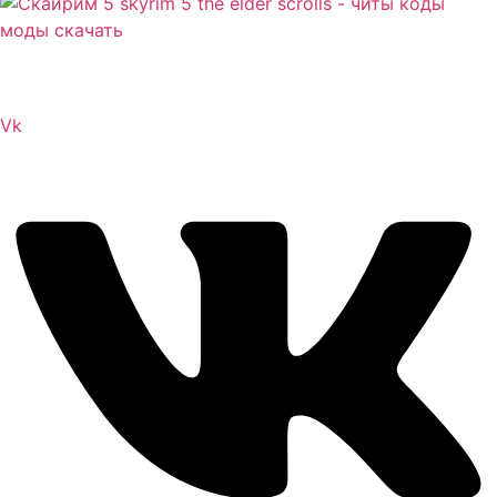
Сайт посвящен игре Скайрим 5 Skyrim 5 The Elder
Scrolls и на нем вы всегда сможете читы коды моды
Vk