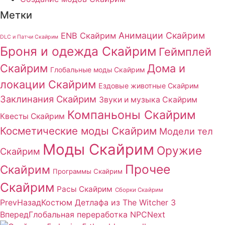
Метки
Анимации Скайрим
ENB Скайрим
DLC и Патчи Скайрим
Броня и одежда Скайрим
Геймплей
Скайрим
Дома и
Глобальные моды Скайрим
локации Скайрим
Ездовые животные Скайрим
Заклинания Скайрим
Звуки и музыка Скайрим
Компаньоны Скайрим
Квесты Скайрим
Косметические моды Скайрим
Модели тел
Моды Скайрим
Оружие
Скайрим
Прочее
Скайрим
Программы Скайрим
Скайрим
Расы Скайрим
Сборки Скайрим
Prev
Назад
Костюм Детлафа из The Witcher 3
Вперед
Глобальная переработка NPC
Next