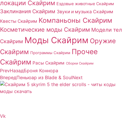
локации Скайрим
Ездовые животные Скайрим
Заклинания Скайрим
Звуки и музыка Скайрим
Компаньоны Скайрим
Квесты Скайрим
Косметические моды Скайрим
Модели тел
Моды Скайрим
Оружие
Скайрим
Прочее
Скайрим
Программы Скайрим
Скайрим
Расы Скайрим
Сборки Скайрим
Prev
Назад
Броня Коннора
Вперед
Пеньюар из Blade & Soul
Next
Сайт посвящен игре Скайрим 5 Skyrim 5 The Elder
Scrolls и на нем вы всегда сможете читы коды моды
Vk