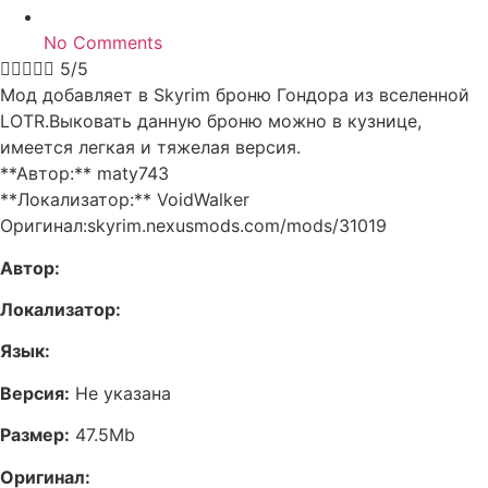
No Comments





5/5
Мод добавляет в Skyrim броню Гондора из вселенной
LOTR.Выковать данную броню можно в кузнице,
имеется легкая и тяжелая версия.
**Автор:** maty743
**Локализатор:** VoidWalker
Оригинал:skyrim.nexusmods.com/mods/31019
Автор:
Локализатор:
Язык:
Версия:
Не указана
Размер:
47.5Mb
Оригинал: