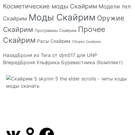
Косметические моды Скайрим
Модели тел
Моды Скайрим
Оружие
Скайрим
Прочее
Скайрим
Программы Скайрим
Скайрим
Расы Скайрим
Сборки Скайрим
Назад
Броня из Tera от djm017 для UNP
Вперед
Броня Ульфрика Буревестника (Комплект)
Сайт посвящен игре Скайрим 5 Skyrim 5 The Elder
Scrolls и на нем вы всегда сможете читы коды
моды