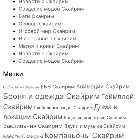
Новости о Скайрим
Создание модов Скайрим
Баги Скайрим
Основы Скайрим
Игровой мир Скайрим
Интересное о Скайрим
Магия и крики Скайрим
Новости о Скайрим
Создание модов Скайрим
Метки
Анимации Скайрим
ENB Скайрим
DLC и Патчи Скайрим
Броня и одежда Скайрим
Геймплей
Скайрим
Дома и
Глобальные моды Скайрим
локации Скайрим
Ездовые животные Скайрим
Заклинания Скайрим
Звуки и музыка Скайрим
Компаньоны Скайрим
Квесты Скайрим