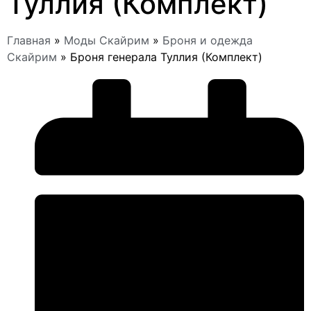
Туллия (Комплект)
Главная
»
Моды Скайрим
»
Броня и одежда
Скайрим
»
Броня генерала Туллия (Комплект)