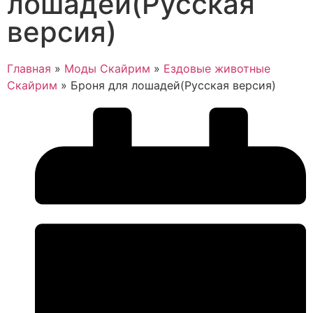
лошадей(Русская
версия)
Главная
»
Моды Скайрим
»
Ездовые животные
Скайрим
»
Броня для лошадей(Русская версия)