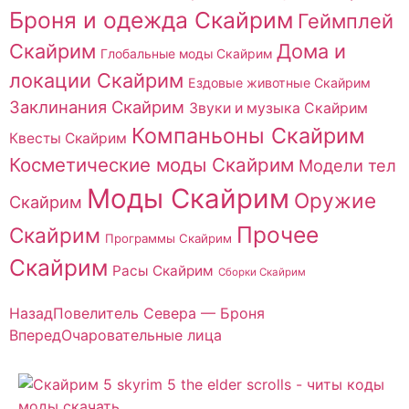
Броня и одежда Скайрим
Геймплей
Скайрим
Дома и
Глобальные моды Скайрим
локации Скайрим
Ездовые животные Скайрим
Заклинания Скайрим
Звуки и музыка Скайрим
Компаньоны Скайрим
Квесты Скайрим
Косметические моды Скайрим
Модели тел
Моды Скайрим
Оружие
Скайрим
Прочее
Скайрим
Программы Скайрим
Скайрим
Расы Скайрим
Сборки Скайрим
Назад
Повелитель Севера — Броня
Вперед
Очаровательные лица