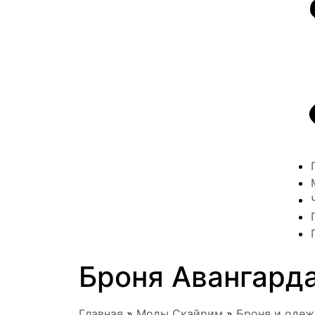
Броня Авангард
Главная
»
Моды Скайрим
»
Броня и оде