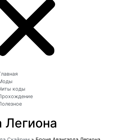
Главная
Моды
Читы коды
Прохождение
Полезное
а Легиона
жда Скайрим
»
Броня Авангарда Легиона