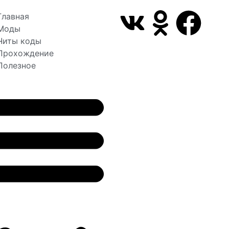
Главная
Моды
Читы коды
Прохождение
Полезное