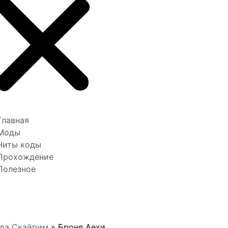
Главная
Моды
Читы коды
Прохождение
Полезное
жда Скайрим
»
Броня Аехи