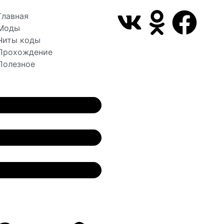
Главная
Моды
Читы коды
Прохождение
Полезное