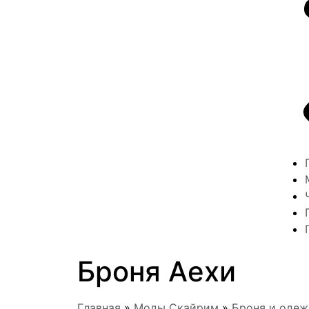
Броня Аехи
Главная
»
Моды Скайрим
»
Броня и оде