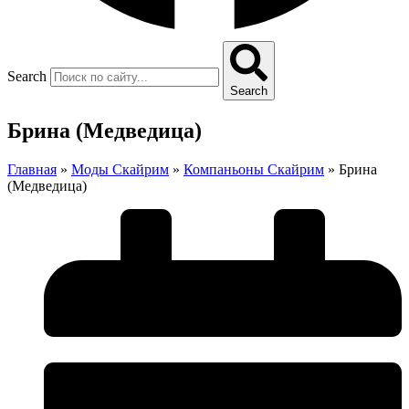
Search
Search
Брина (Медведица)
Главная
»
Моды Скайрим
»
Компаньоны Скайрим
»
Брина
(Медведица)