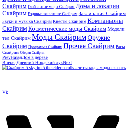
Скайрим
Дома и локации
Глобальные моды Скайрим
Скайрим
Заклинания Скайрим
Ездовые животные Скайрим
Компаньоны
Звуки и музыка Скайрим
Квесты Скайрим
Скайрим
Косметические моды Скайрим
Модели
Моды Скайрим
Оружие
тел Скайрим
Прочее Скайрим
Скайрим
Расы
Программы Скайрим
Скайрим
Сборки Скайрим
Prev
Назад
Дом в дереве
Вперед
Древний Нордский лук
Next
Сайт посвящен игре Скайрим 5 Skyrim 5 The Elder Scrolls и на
нем вы всегда сможете читы коды моды
Vk