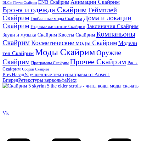
Анимации Скайрим
ENB Скайрим
DLC и Патчи Скайрим
Броня и одежда Скайрим
Геймплей
Скайрим
Дома и локации
Глобальные моды Скайрим
Скайрим
Заклинания Скайрим
Ездовые животные Скайрим
Компаньоны
Звуки и музыка Скайрим
Квесты Скайрим
Скайрим
Косметические моды Скайрим
Модели
Моды Скайрим
Оружие
тел Скайрим
Прочее Скайрим
Скайрим
Расы
Программы Скайрим
Скайрим
Сборки Скайрим
Prev
Назад
Улучшенные текстуры травы от Arisen1
Вперед
Ретекстуры вервольфа
Next
Сайт посвящен игре Скайрим 5 Skyrim 5 The Elder Scrolls и на
нем вы всегда сможете читы коды моды
Vk