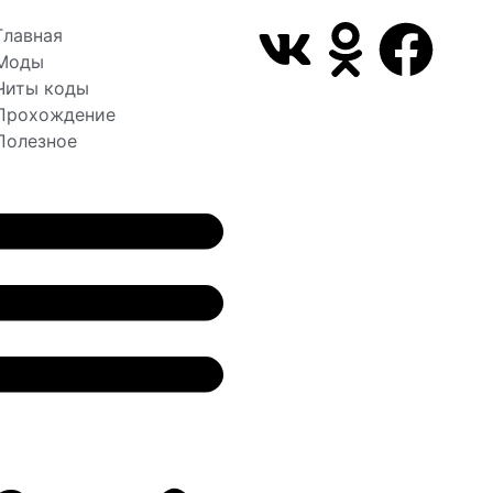
Главная
Моды
Читы коды
Прохождение
Полезное