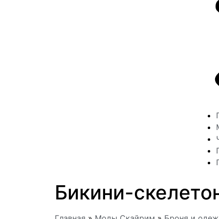
Бикини-скелетон
Главная
»
Моды Скайрим
»
Броня и оде