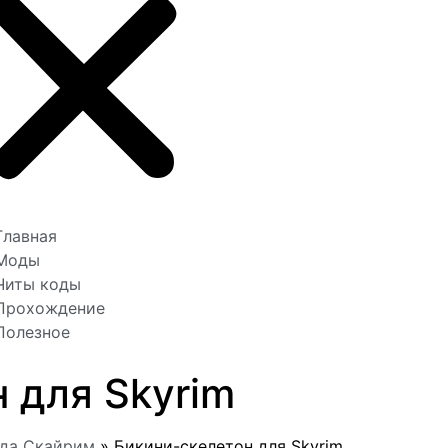
Главная
Моды
Читы коды
Прохождение
Полезное
 для Skyrim
жда Скайрим
»
Бикини-скелетон для Skyrim