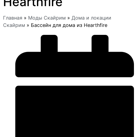
Hearthfire
Главная
»
Моды Скайрим
»
Дома и локации
Скайрим
»
Бассейн для дома из Hearthfire