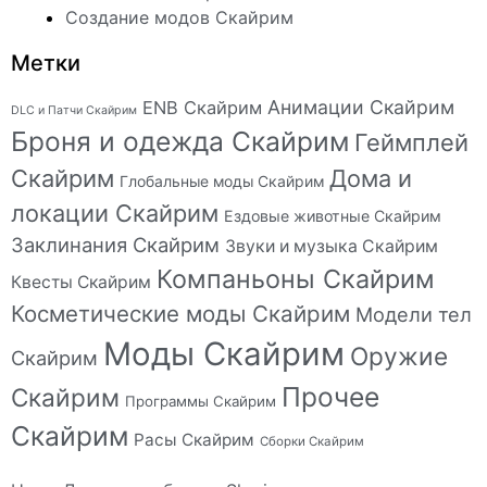
Создание модов Скайрим
Метки
Анимации Скайрим
ENB Скайрим
DLC и Патчи Скайрим
Броня и одежда Скайрим
Геймплей
Скайрим
Дома и
Глобальные моды Скайрим
локации Скайрим
Ездовые животные Скайрим
Заклинания Скайрим
Звуки и музыка Скайрим
Компаньоны Скайрим
Квесты Скайрим
Косметические моды Скайрим
Модели тел
Моды Скайрим
Оружие
Скайрим
Прочее
Скайрим
Программы Скайрим
Скайрим
Расы Скайрим
Сборки Скайрим