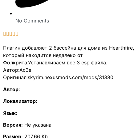
No Comments





Плагин добавляет 2 бассейна для дома из Hearthfire,
который находится недалеко от
Фолкрита.Устанавливаем все 3 esp файла.
Автор:Ac3s
Оригинал:skyrim.nexusmods.com/mods/31380
Автор:
Локализатор:
Язык:
Версия:
Не указана
Размер:
207,66 Kb