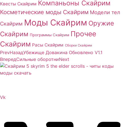
Компаньоны Скайрим
Квесты Скайрим
Косметические моды Скайрим
Модели тел
Моды Скайрим
Оружие
Скайрим
Прочее
Скайрим
Программы Скайрим
Скайрим
Расы Скайрим
Сборки Скайрим
Prev
Назад
Убежище Довакина Обновлено V1.1
Вперед
Сильные оборотни
Next
Сайт посвящен игре Скайрим 5 Skyrim 5 The Elder
Scrolls и на нем вы всегда сможете читы коды моды
Vk