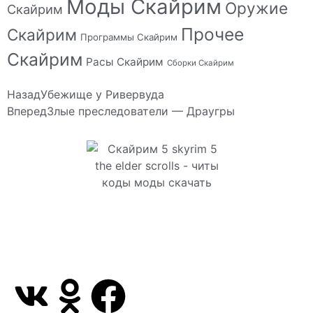
Моды Скайрим
Оружие
Скайрим
Прочее
Скайрим
Программы Скайрим
Скайрим
Расы Скайрим
Сборки Скайрим
Назад
Убежище у Ривервуда
Вперед
Злые преследователи — Драугры
Сайт посвящен игре Скайрим 5 Skyrim 5 The Elder
Scrolls и на нем вы всегда сможете читы коды
моды