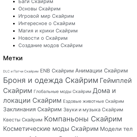
Баги Скайрим
Основы Скайрим
Игровой мир Скайрим
Интересное о Скайрим
Магия и крики Скайрим
Новости о Скайрим
Создание модов Скайрим
Метки
Анимации Скайрим
ENB Скайрим
DLC и Патчи Скайрим
Броня и одежда Скайрим
Геймплей
Скайрим
Дома и
Глобальные моды Скайрим
локации Скайрим
Ездовые животные Скайрим
Заклинания Скайрим
Звуки и музыка Скайрим
Компаньоны Скайрим
Квесты Скайрим
Косметические моды Скайрим
Модели тел