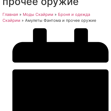
прочее оружие
Главная
»
Моды Скайрим
»
Броня и одежда
Скайрим
»
Амулеты Фантома и прочее оружие