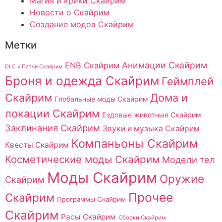
Магия и крики Скайрим
Новости о Скайрим
Создание модов Скайрим
Метки
Анимации Скайрим
ENB Скайрим
DLC и Патчи Скайрим
Броня и одежда Скайрим
Геймплей
Скайрим
Дома и
Глобальные моды Скайрим
локации Скайрим
Ездовые животные Скайрим
Заклинания Скайрим
Звуки и музыка Скайрим
Компаньоны Скайрим
Квесты Скайрим
Косметические моды Скайрим
Модели тел
Моды Скайрим
Оружие
Скайрим
Прочее
Скайрим
Программы Скайрим
Скайрим
Расы Скайрим
Сборки Скайрим