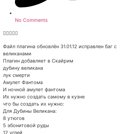
No Comments





Файл плагина обновлён 31.01.12 исправлен баг с
великанами
Плагин добавляет в Скайрим
дубину великана
лук смерти
Амулет Фантома
И ночной амулет фантома
Их нужно создать самому в кузне
что бы создать их нужно:
Для Дубины Великана:
8 утюгов
5 эбонитовой руды
12 углей