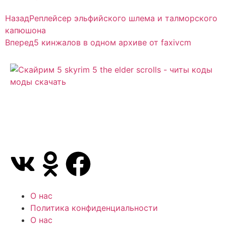
Назад
Реплейсер эльфийского шлема и талморского
капюшона
Вперед
5 кинжалов в одном архиве от faxivcm
Сайт посвящен игре Скайрим 5 Skyrim 5 The Elder
Scrolls и на нем вы всегда сможете читы коды
моды
О нас
Политика конфиденциальности
О нас