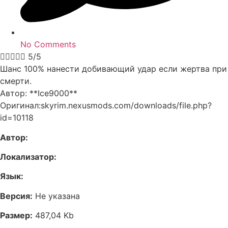
No Comments





5/5
Шанс 100% нанести добивающий удар если жертва при
смерти.
Автор: **Ice9000**
Оригинал:skyrim.nexusmods.com/downloads/file.php?
id=10118
Автор:
Локализатор:
Язык:
Версия:
Не указана
Размер:
487,04 Kb