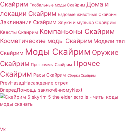
Скайрим
Дома и
Глобальные моды Скайрим
локации Скайрим
Ездовые животные Скайрим
Заклинания Скайрим
Звуки и музыка Скайрим
Компаньоны Скайрим
Квесты Скайрим
Косметические моды Скайрим
Модели тел
Моды Скайрим
Оружие
Скайрим
Прочее
Скайрим
Программы Скайрим
Скайрим
Расы Скайрим
Сборки Скайрим
Prev
Назад
Насаждение стрел
Вперед
Помощь заключённому
Next
Сайт посвящен игре Скайрим 5 Skyrim 5 The Elder
Scrolls и на нем вы всегда сможете читы коды моды
Vk