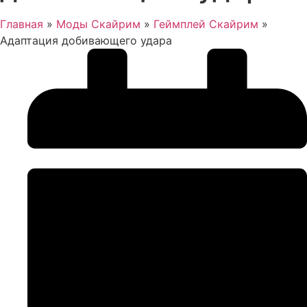
Главная
»
Моды Скайрим
»
Геймплей Скайрим
»
Адаптация добивающего удара