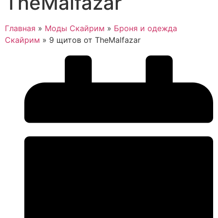
TheMalfazar
Главная
»
Моды Скайрим
»
Броня и одежда
Скайрим
»
9 щитов от TheMalfazar