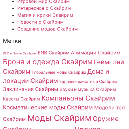
Игровой мир Скайрим
Интересное о Скайрим
Магия и крики Скайрим
Новости о Скайрим
Создание модов Скайрим
Метки
Анимации Скайрим
ENB Скайрим
DLC и Патчи Скайрим
Броня и одежда Скайрим
Геймплей
Скайрим
Дома и
Глобальные моды Скайрим
локации Скайрим
Ездовые животные Скайрим
Заклинания Скайрим
Звуки и музыка Скайрим
Компаньоны Скайрим
Квесты Скайрим
Косметические моды Скайрим
Модели тел
Моды Скайрим
Оружие
Скайрим