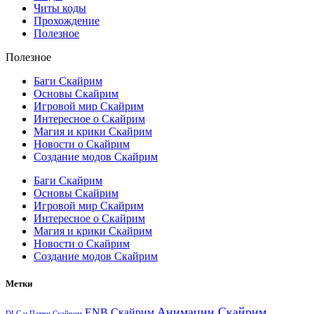
Читы коды
Прохождение
Полезное
Полезное
Баги Скайрим
Основы Скайрим
Игровой мир Скайрим
Интересное о Скайрим
Магия и крики Скайрим
Новости о Скайрим
Создание модов Скайрим
Баги Скайрим
Основы Скайрим
Игровой мир Скайрим
Интересное о Скайрим
Магия и крики Скайрим
Новости о Скайрим
Создание модов Скайрим
Метки
Анимации Скайрим
ENB Скайрим
DLC и Патчи Скайрим