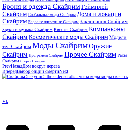
Броня и одежда Скайрим
Геймплей
Скайрим
Дома и локации
Глобальные моды Скайрим
Скайрим
Заклинания Скайрим
Ездовые животные Скайрим
Компаньоны
Звуки и музыка Скайрим
Квесты Скайрим
Скайрим
Косметические моды Скайрим
Модели
Моды Скайрим
Оружие
тел Скайрим
Прочее Скайрим
Скайрим
Расы
Программы Скайрим
Скайрим
Сборки Скайрим
Prev
Назад
Дом вокруг дерева
Вперед
Выбор опции смерти
Next
Сайт посвящен игре Скайрим 5 Skyrim 5 The Elder Scrolls и на
нем вы всегда сможете читы коды моды
Vk