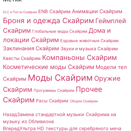
Анимации Скайрим
ENB Скайрим
DLC и Патчи Скайрим
Броня и одежда Скайрим
Геймплей
Скайрим
Дома и
Глобальные моды Скайрим
локации Скайрим
Ездовые животные Скайрим
Заклинания Скайрим
Звуки и музыка Скайрим
Компаньоны Скайрим
Квесты Скайрим
Косметические моды Скайрим
Модели тел
Моды Скайрим
Оружие
Скайрим
Прочее
Скайрим
Программы Скайрим
Скайрим
Расы Скайрим
Сборки Скайрим
Назад
Замена стандартной музыки Скайрима на
музыку из Обливиона
Вперед
Ультра HD текстуры для серебряного меча