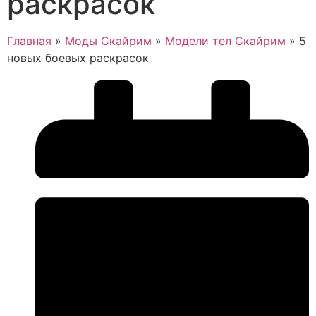
раскрасок
Главная
»
Моды Скайрим
»
Модели тел Скайрим
»
5
новых боевых раскрасок