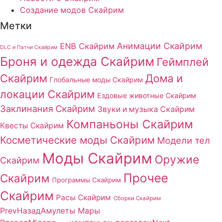
Создание модов Скайрим
Метки
Анимации Скайрим
ENB Скайрим
DLC и Патчи Скайрим
Броня и одежда Скайрим
Геймплей
Скайрим
Дома и
Глобальные моды Скайрим
локации Скайрим
Ездовые животные Скайрим
Заклинания Скайрим
Звуки и музыка Скайрим
Компаньоны Скайрим
Квесты Скайрим
Косметические моды Скайрим
Модели тел
Моды Скайрим
Оружие
Скайрим
Прочее
Скайрим
Программы Скайрим
Скайрим
Расы Скайрим
Сборки Скайрим
Prev
Назад
Амулеты Мары