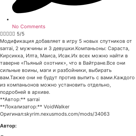
No Comments





5/5
Модификация добавляет в игру 5 новых спутников от
sarrai, 2 мужчины и 3 девушки.Компаньоны: Сараста,
Кирсикка, Илта, Маиса, Исак.Их всех можно найти в
таверне «Пьяный охотник», что в Вайтране.Все они
сильные воины, маги и разбойники, выбирать
вам.Также они не будут против выпить с вами.Каждого
из компаньонов можно установить отдельно,
подробней в архиве.
**Автор:** sarrai
**Локализатор:** VoidWalker
Оригинал:skyrim.nexusmods.com/mods/34063
Автор: