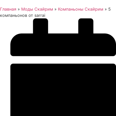
Главная
»
Моды Скайрим
»
Компаньоны Скайрим
»
5
компаньонов от sarrai