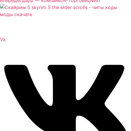
Вперед
М'дарр — компаньон-торговец
Next
Сайт посвящен игре Скайрим 5 Skyrim 5 The Elder
Scrolls и на нем вы всегда сможете читы коды моды
Vk