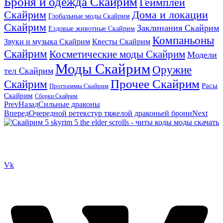
Броня и одежда Скайрим
Геймплей
Скайрим
Дома и локации
Глобальные моды Скайрим
Скайрим
Заклинания Скайрим
Ездовые животные Скайрим
Компаньоны
Звуки и музыка Скайрим
Квесты Скайрим
Скайрим
Косметические моды Скайрим
Модели
Моды Скайрим
Оружие
тел Скайрим
Прочее Скайрим
Скайрим
Расы
Программы Скайрим
Скайрим
Сборки Скайрим
Prev
Назад
Сильные драконы
Вперед
Очередной ретекстур тяжелой драконьей брони
Next
Сайт посвящен игре Скайрим 5 Skyrim 5 The Elder Scrolls и на
нем вы всегда сможете читы коды моды
Vk