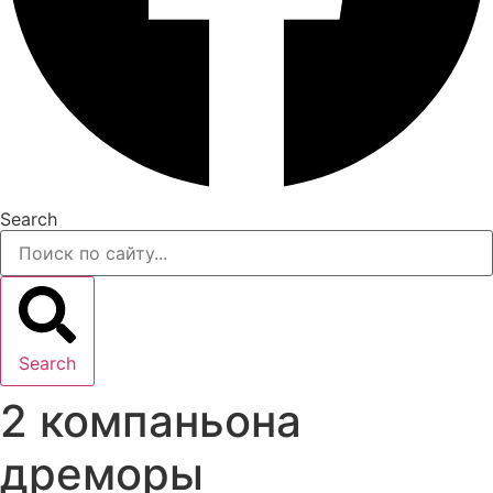
Search
Search
2 компаньона
дреморы