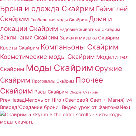
Броня и одежда Скайрим
Геймплей
Скайрим
Дома и
Глобальные моды Скайрим
локации Скайрим
Ездовые животные Скайрим
Заклинания Скайрим
Звуки и музыка Скайрим
Компаньоны Скайрим
Квесты Скайрим
Косметические моды Скайрим
Модели тел
Моды Скайрим
Оружие
Скайрим
Прочее
Скайрим
Программы Скайрим
Скайрим
Расы Скайрим
Сборки Скайрим
Prev
Назад
Мелочь от Hiro (Световой Свет + Магия) v4
Вперед
"Создание брони" Видео урок от Фантома
Next
Сайт посвящен игре Скайрим 5 Skyrim 5 The Elder