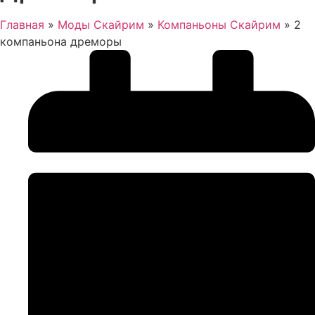
Главная
»
Моды Скайрим
»
Компаньоны Скайрим
»
2
компаньона дреморы