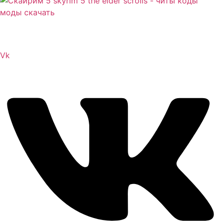
Сайт посвящен игре Скайрим 5 Skyrim 5 The Elder
Scrolls и на нем вы всегда сможете читы коды моды
Vk