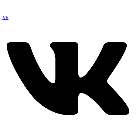
Сайт посвящен игре Скайрим 5 Skyrim 5 The Elder Scrolls и на
нем вы всегда сможете читы коды моды
Vk