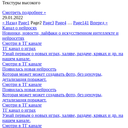
Текстуры высокого
Смотреть подробнее »
29.01.2022
« Назад
Page
1
Page
2
Page
3
Page
4
…
Page
141
Вперед »
Канал о нейросях
Новинки, новости, лайфаки о искусственном интеллекте и
нейросетях
Смотри в ТГ канале
ТГ канал о играх
Узнай первым о новых играх, халяве, раздаче, кряках и др. на
нашем канале.
Смотри в ТГ канале
Появилась новая нейросеть
Которая может может создавать фото, без цензуры,
детализация поражает.
Смотри в ТГ канале
Появилась новая нейросеть
Которая может может создавать фото, без цензуры,
детализация поражает.
Смотри в ТГ канале
ТГ канал о играх
Узнай первым о новых играх, халяве, раздаче, кряках и др. на
нашем канале.
Смотри в ТГ канале