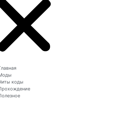
Главная
Моды
Читы коды
Прохождение
Полезное