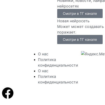
Новинки, новости, лайфа
нейросетях
Смотри в ТГ канале
Новая нейросеть
Может может создавать ф
поражает.
Смотри в ТГ канале
ен игре
О нас
kyrim 5 The
Политика
 и на нем вы
конфиденциальности
ете читы
О нас
Политика
конфиденциальности