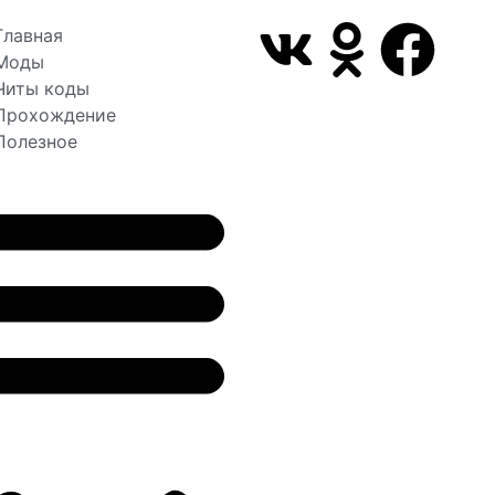
Главная
Моды
Читы коды
Прохождение
Полезное