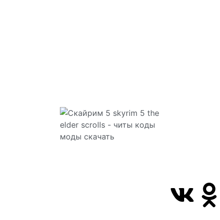
Сайт посвящ
Скайрим 5 S
Elder Scrolls
всегда смож
коды моды