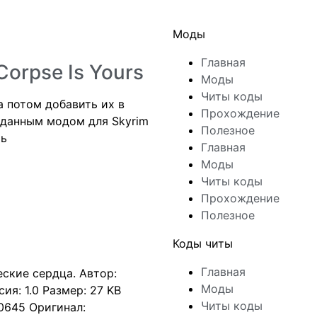
Моды
Главная
orpse Is Yours
Моды
Читы коды
а потом добавить их в
Прохождение
 данным модом для Skyrim
Полезное
рь
Главная
Моды
Читы коды
Прохождение
Полезное
Коды читы
Главная
ские сердца. Автор:
Моды
ия: 1.0 Размер: 27 KB
Читы коды
0645 Оригинал: