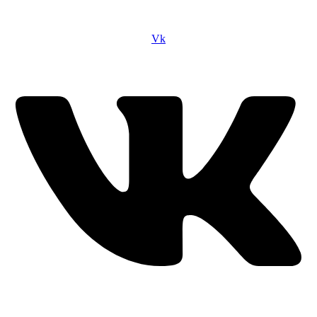
Сайт посвящен игре Скайрим 5 Skyrim 5 The Elder Scrolls и на
нем вы всегда сможете читы коды моды
Vk