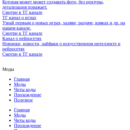
Которая может может создавать фото, без цензуры,
детализация поражает.
Смотри в ТГ канале
ТГ канал о играх
Узнай первым о новых играх, халяве, раздаче, кряках и др. на
нашем канале.
Смотри в ТГ канале
Канал о нейросетях
Новинки, новости, лайфаки о искусственном интеллекте и
нейросетях
Смотри в ТГ канале
Моды
Главная
Моды
Читы коды
Прохождение
Полезное
Главная
Моды
Читы коды
Прохождение