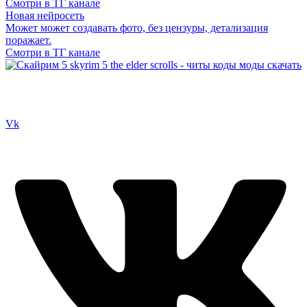
Смотри в ТГ канале
Новая нейросеть
Может может создавать фото, без цензуры, детализация
поражает.
Смотри в ТГ канале
Сайт посвящен игре Скайрим 5 Skyrim 5 The Elder Scrolls и на
нем вы всегда сможете читы коды моды
Vk