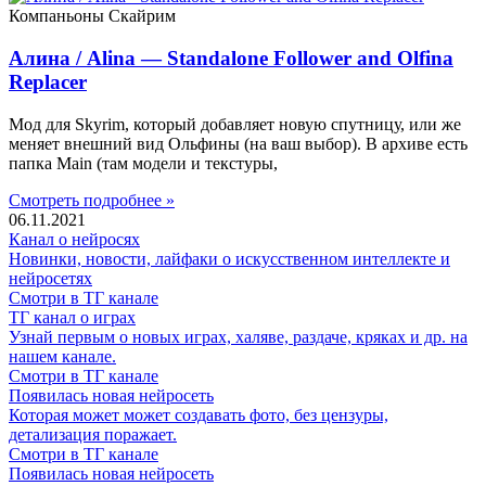
Компаньоны Скайрим
Алина / Alina — Standalone Follower and Olfina
Replacer
Мод для Skyrim, который добавляет новую спутницу, или же
меняет внешний вид Ольфины (на ваш выбор). В архиве есть
папка Main (там модели и текстуры,
Смотреть подробнее »
06.11.2021
Канал о нейросях
Новинки, новости, лайфаки о искусственном интеллекте и
нейросетях
Смотри в ТГ канале
ТГ канал о играх
Узнай первым о новых играх, халяве, раздаче, кряках и др. на
нашем канале.
Смотри в ТГ канале
Появилась новая нейросеть
Которая может может создавать фото, без цензуры,
детализация поражает.
Смотри в ТГ канале
Появилась новая нейросеть