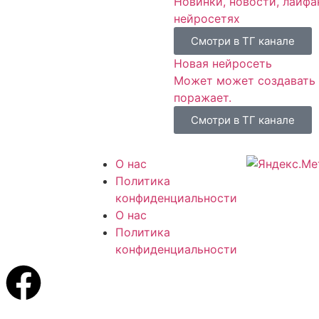
Новинки, новости, лайфа
нейросетях
Смотри в ТГ канале
Новая нейросеть
Может может создавать ф
поражает.
Смотри в ТГ канале
ен игре
О нас
kyrim 5 The
Политика
 и на нем вы
конфиденциальности
ете читы
О нас
Политика
конфиденциальности