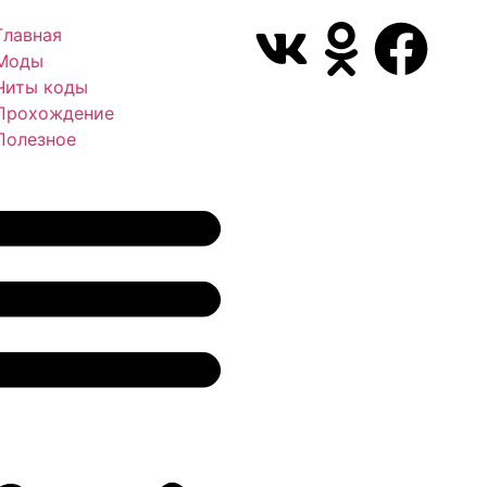
Главная
Моды
Читы коды
Прохождение
Полезное