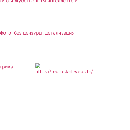
ки о искусственном интеллекте и
ото, без цензуры, детализация