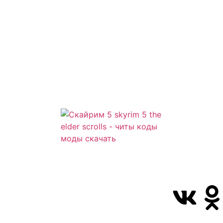
Сайт посвящ
Скайрим 5 S
Elder Scrolls
всегда смож
коды моды